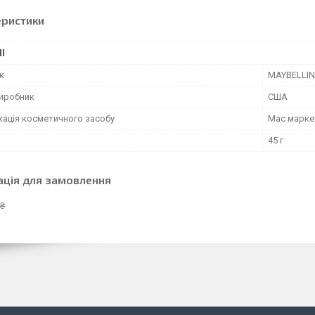
еристики
І
к
MAYBELLIN
виробник
США
кація косметичного засобу
Мас марке
45 г
ація для замовлення
 ₴