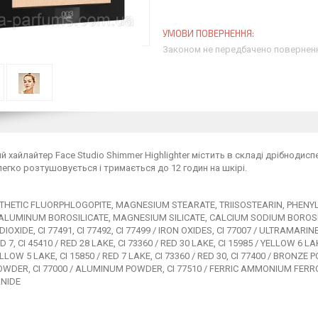
Законом не передбачено поверненн
й хайлайтер Face Studio Shimmer Highlighter містить в складі дрібнодисп
егко розтушовується і тримається до 12 годин на шкірі.
THETIC FLUORPHLOGOPITE, MAGNESIUM STEARATE, TRIISOSTEARIN, PHENYL 
LUMINUM BOROSILICATE, MAGNESIUM SILICATE, CALCIUM SODIUM BOROSILICA
DIOXIDE, CI 77491, CI 77492, CI 77499 / IRON OXIDES, CI 77007 / ULTRAMARIN
D 7, CI 45410 / RED 28 LAKE, CI 73360 / RED 30 LAKE, CI 15985 / YELLOW 6 L
LLOW 5 LAKE, CI 15850 / RED 7 LAKE, CI 73360 / RED 30, CI 77400 / BRONZE PO
WDER, CI 77000 / ALUMINUM POWDER, CI 77510 / FERRIC AMMONIUM FERROCYA
NIDE