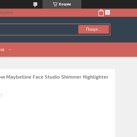
Кошик
Україна
Пошук...
нна
я Maybelline Face Studio Shimmer Highlighter
77