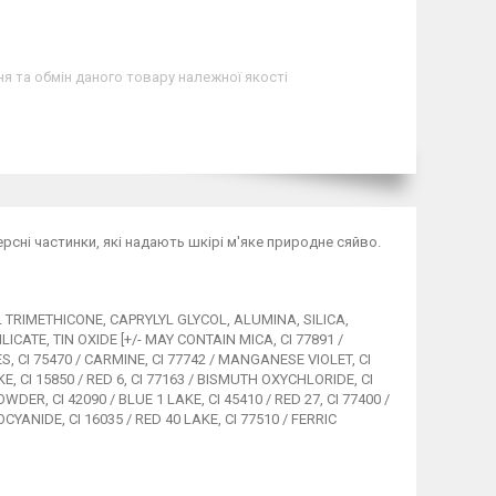
я та обмін даного товару належної якості
ерсні частинки, які надають шкірі м'яке природне сяйво.
TRIMETHICONE, CAPRYLYL GLYCOL, ALUMINA, SILICA,
TE, TIN OXIDE [+/- MAY CONTAIN MICA, CI 77891 /
ES, CI 75470 / CARMINE, CI 77742 / MANGANESE VIOLET, CI
AKE, CI 15850 / RED 6, CI 77163 / BISMUTH OXYCHLORIDE, CI
WDER, CI 42090 / BLUE 1 LAKE, CI 45410 / RED 27, CI 77400 /
NIDE, CI 16035 / RED 40 LAKE, CI 77510 / FERRIC