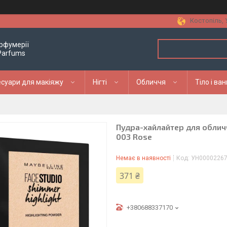
Костопіль, 
рфумерії
 Parfums
суари для макіяжу
Нігті
Обличчя
Тіло і ва
Пудра-хайлайтер для обличч
003 Rose
Немає в наявності
Код:
УН0000226
371 ₴
+380688337170