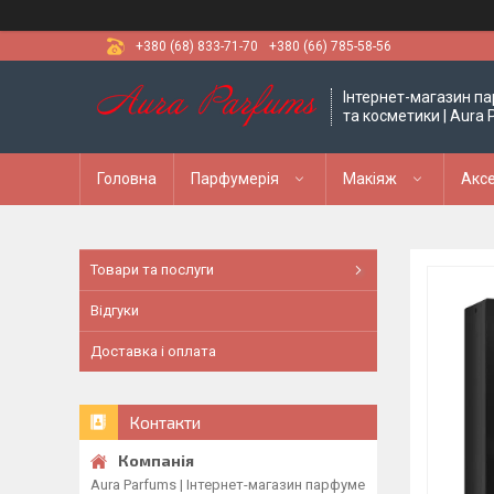
+380 (68) 833-71-70
+380 (66) 785-58-56
Інтернет-магазин па
та косметики | Aura
Головна
Парфумерія
Макіяж
Аксе
Товари та послуги
Відгуки
Доставка і оплата
Контакти
Aura Parfums | Інтернет-магазин парфуме