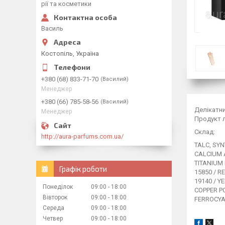
рії та косметики
Василь
Костопіль, Україна
+380 (68) 833-71-70
Василий
Менеджер
+380 (66) 785-58-56
Василий
Делікатни
Менеджер
Продукт л
Склад:
http://aura-parfums.com.ua/
TALC, SYN
CALCIUM A
TITANIUM 
Графік роботи
15850 / RE
19140 / YE
Понеділок
09:00
18:00
COPPER PO
Вівторок
09:00
18:00
FERROCYA
Середа
09:00
18:00
Четвер
09:00
18:00