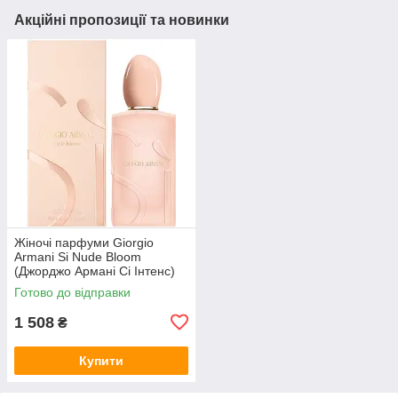
Акційні пропозиції та новинки
Жіночі парфуми Giorgio
Armani Si Nude Bloom
(Джорджо Армані Сі Інтенс)
Парфумована вода 100 ml/
Готово до відправки
мл
1 508
₴
Купити