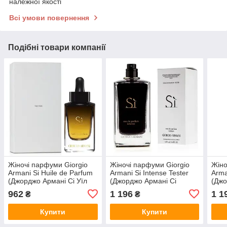
належної якості
Всі умови повернення
Подібні товари компанії
Жіночі парфуми Giorgio
Жіночі парфуми Giorgio
Жіно
Armani Si Huile de Parfum
Armani Si Intense Tester
Arma
(Джорджо Армані Сі Уїл
(Джорджо Армані Сі
(Джо
Де Парфум)
Інтенс) Парфумована
Пас
962
1 196
1 1
₴
₴
Парфумована олія 100 ml/
вода 100 ml/мл Тестер
вода
мл
Купити
Купити