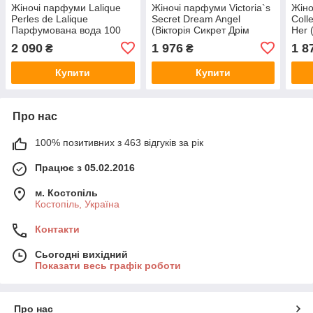
Жіночі парфуми Lalique
Жіночі парфуми Victoria`s
Жіно
Perles de Lalique
Secret Dream Angel
Coll
Парфумована вода 100
(Вікторія Сикрет Дрім
Her 
ml/мл
Ангел) Парфумована вода
Кріс
2 090
1 976
1 8
₴
₴
100 ml/мл
Купити
Купити
Про нас
100% позитивних з 463 відгуків за рік
Працює з 05.02.2016
м. Костопіль
Костопіль, Україна
Контакти
Сьогодні вихідний
Показати весь графік роботи
Про нас