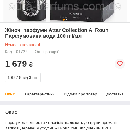
Жіночі парфуми Attar Collection Al Rouh
Парфумована вода 100 ml/мл
Немає в наявності
Код: т01722
Опт і роздріб
1 679
₴
1 627 ₴
від 3 шт.
Опис
Характеристики
Відгуки про товар
Доставка
Опис
парфум для жінок та чоловіків, належить до групи ароматів
Квіткові Деревні Мускусні. Al Rouh був Випущений в 2017.