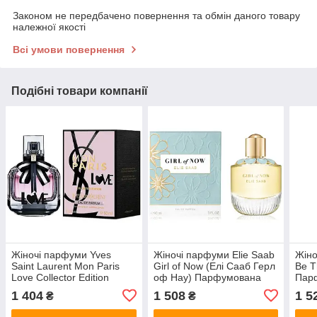
Законом не передбачено повернення та обмін даного товару
належної якості
Всі умови повернення
Подібні товари компанії
Жіночі парфуми Yves
Жіночі парфуми Elie Saab
Жіно
Saint Laurent Mon Paris
Girl of Now (Елі Сааб Герл
Be 
Love Collector Edition
оф Нау) Парфумована
Парф
Парфумована вода 90 ml/
вода 90 ml/мл
мл
1 404
1 508
1 5
₴
₴
мл