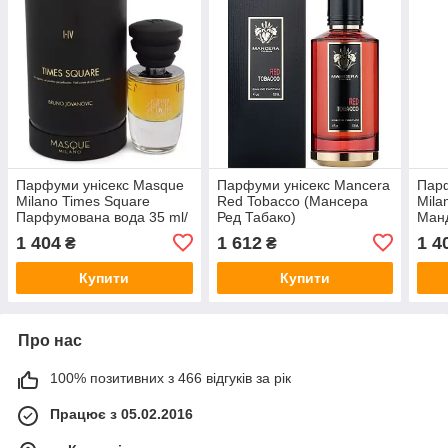
Парфуми унісекс Masque
Парфуми унісекс Mancera
Парф
Milano Times Square
Red Tobacco (Мансера
Mila
Парфумована вода 35 ml/
Ред Табако)
Ман
мл
Парфумована вода 120
вода
1 404
1 612
1 4
₴
₴
ml/мл
Купити
Купити
Про нас
100% позитивних з 466 відгуків за рік
Працює з 05.02.2016