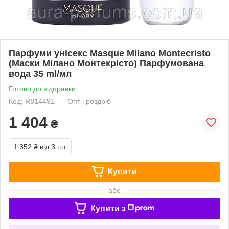
Парфуми унісекс Masque Milano Montecristo
(Маски Мілано Монтекрісто) Парфумована
вода 35 ml/мл
Готово до відправки
Код: R814491
Опт і роздріб
1 404
₴
1 352 ₴
від 3 шт.
Купити
або
Купити з