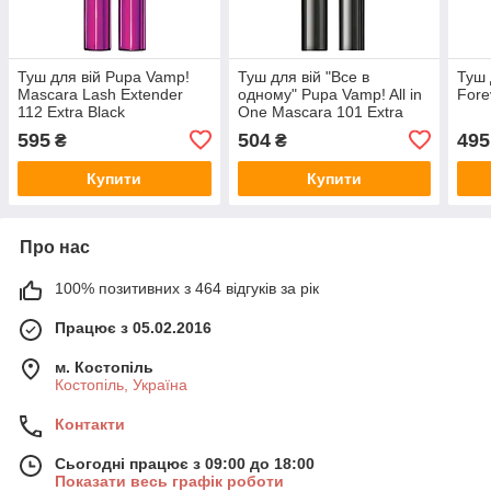
Туш для вій Pupa Vamp!
Туш для вій "Все в
Туш 
Mascara Lash Extender
одному" Pupa Vamp! All in
Fore
112 Extra Black
One Mascara 101 Extra
Black
595
504
495
₴
₴
Купити
Купити
Про нас
100% позитивних з 464 відгуків за рік
Працює з 05.02.2016
м. Костопіль
Костопіль, Україна
Контакти
Сьогодні працює з 09:00 до 18:00
Показати весь графік роботи