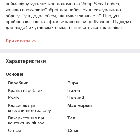
неймовірну чуттєвість за допомогою Vamp Sexy Lashes,
чарівно спокусливої зброї для небезпечно сексуального
образу. Туш додає об'єм, піднімає і завиває вії. Продукт
пройшов клінічні та офтальмологічні випробування. Підходить
для людей з чутливими очима і які носять контактні лінзи.
Приховати
Характеристики
Основні
Виробник
Pupa
Країна виробник
Італія
Колір
Чорний
Класифікація
Мас маркет
косметичного засобу
Використання при
Так
контактних лінзах
Об`єм
12 мл