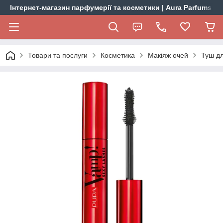
Інтернет-магазин парфумерії та косметики | Aura Parfums
Товари та послуги
Косметика
Макіяж очей
Туш дл