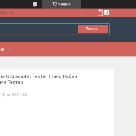
Кошик
Україна
Пошук...
нна
e Ultraviolet Tester (Пако Рабан
/мл Тестер
Код:
R814465