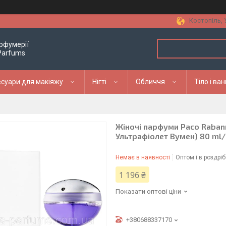
Костопіль, 
рфумерії
 Parfums
суари для макіяжу
Нігті
Обличчя
Тіло і ва
Жіночі парфуми Paco Rabann
Ультрафіолет Вумен) 80 ml
Немає в наявності
Оптом і в роздріб
1 196 ₴
Показати оптові ціни
+380688337170