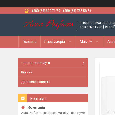
+380 (68) 833-71-70
+380 (66) 785-58-56
Інтернет-магазин па
та косметики | Aura
Головна
Парфумерія
Макіяж
Аксе
Товари та послуги
Відгуки
Доставка і оплата
Контакти
Aura Parfums | Інтернет-магазин парфуме