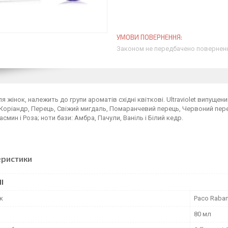
Законом не передбачено поверненн
я жінок, належить до групи ароматів східні квіткові. Ultraviolet випущений
Коріандр, Перець, Свіжий мигдаль, Помаранчевий перець, Червоний пере
асмин і Роза; ноти бази: Амбра, Пачули, Ваніль і Білий кедр.
еристики
І
к
Paco Raba
80 мл