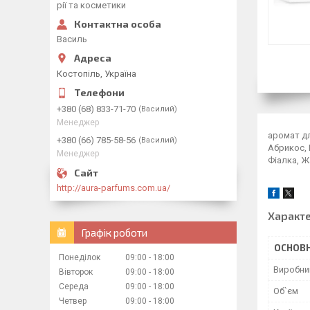
рії та косметики
Василь
Костопіль, Україна
+380 (68) 833-71-70
Василий
Менеджер
аромат дл
+380 (66) 785-58-56
Василий
Абрикос, 
Менеджер
Фіалка, Ж
http://aura-parfums.com.ua/
Характ
Графік роботи
ОСНОВН
Понеділок
09:00
18:00
Виробни
Вівторок
09:00
18:00
Середа
09:00
18:00
Об`єм
Четвер
09:00
18:00