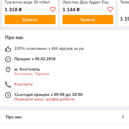
Туалетна вода 30 ml/мл
(Крістіан Діор Аддікт Еау
Test
Фреш) Туалетна вода 50
Еау 
1 318
1 144
₴
₴
ml/мл
Тест
1 1
Купити
Купити
Про нас
100% позитивних з 466 відгуків за рік
Працює з 05.02.2016
м. Костопіль
Костопіль, Україна
Контакти
Сьогодні працює з 09:00 до 18:00
Показати весь графік роботи
Про нас