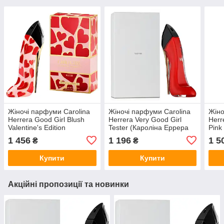
Жіночі парфуми Carolina
Жіночі парфуми Carolina
Жіно
Herrera Good Girl Blush
Herrera Very Good Girl
Herr
Valentine's Edition
Tester (Кароліна Еррера
Pink
(Кароліна Еррера Гуд
Вері Гуд Герл)
Герл
1 456
1 196
1 5
₴
₴
Герл Блаш Валентайнс
Парфумована вода 80 ml/
ml/м
Едішн) 80 ml/мл
мл Тестер
Купити
Купити
Акційні пропозиції та новинки