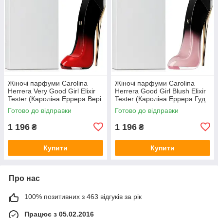
Жіночі парфуми Carolina
Жіночі парфуми Carolina
Herrera Very Good Girl Elixir
Herrera Good Girl Blush Elixir
Tester (Кароліна Еррера Вері
Tester (Кароліна Еррера Гуд
Гуд Герл Еліксир) 80 ml/мл
Герл Блаш Еліксир) 80 ml/мл
Готово до відправки
Готово до відправки
Тестер
Тестер
1 196
1 196
₴
₴
Купити
Купити
Про нас
100% позитивних з 463 відгуків за рік
Працює з 05.02.2016