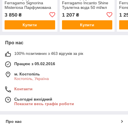
Ferragamo Signorina
Ferragamo Incanto Shine
Ferr
Misteriosa Парфумована
Туалетна вода 50 ml/мл
Fior
вода 100 ml/мл
мл
3 850
1 207
1 2
₴
₴
Купити
Купити
Про нас
100% позитивних з 463 відгуків за рік
Працює з 05.02.2016
м. Костопіль
Костопіль, Україна
Контакти
Сьогодні вихідний
Показати весь графік роботи
Про нас