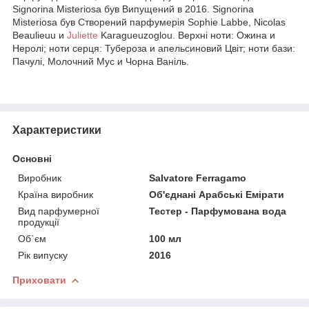
Signorina Misteriosa був Випущений в 2016. Signorina
Misteriosa був Створений парфумерія Sophie Labbe, Nicolas
Beaulieuu и
Juliette
Karagueuzoglou. Верхні ноти: Ожина и
Неролі; ноти серця: Тубероза и апельсиновий Цвіт; ноти бази:
Пачулі, Молочний Мус и Чорна Ваніль.
Характеристики
Основні
Виробник
Salvatore Ferragamo
Країна виробник
Об'єднані Арабські Емірати
Вид парфумерної
Тестер - Парфумована вода
продукції
Об`єм
100 мл
Рік випуску
2016
Приховати