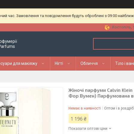
очий час. Замовлення та повідомлення будуть оброблені з 09:00 найближч
Костопіль, 
рфумерії
 Parfums
суари для макіяжу
Нігті
Обличчя
Тіло і ва
Жіночі парфуми Calvin Klein
Фор Вумен) Парфумована в
Немає в наявності
Оптом і в роздріб
1 196 ₴
Показати оптові ціни