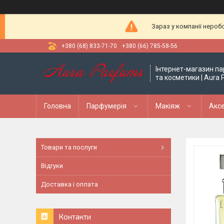
Зараз у компанії нероб
+380 (68) 833-71-70
+380 (66) 785-58-56
Інтернет-магазин па
та косметики | Aura
Головна
Парфумерія
Макіяж
Аксе
Товари та послуги
Відгуки
Доставка і оплата
Контакти