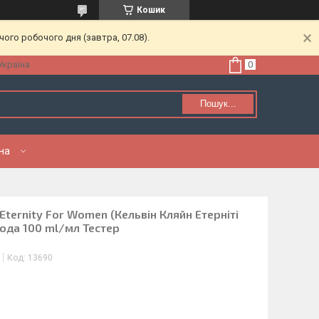
Кошик
ого робочого дня (завтра, 07.08).
Україна
Пошук...
нна
 Eternity For Women (Кельвін Кляйн Етерніті
ода 100 ml/мл Тестер
Код:
13690