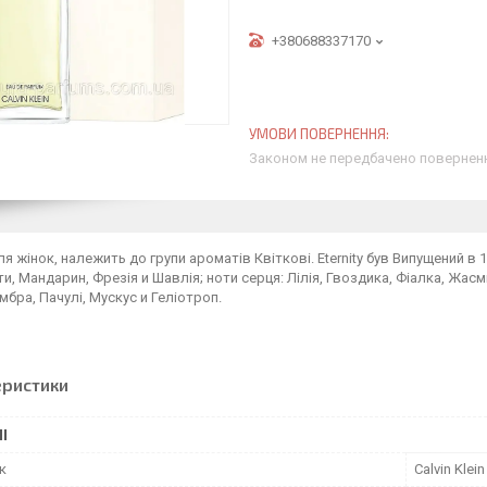
+380688337170
Законом не передбачено поверненн
я жінок, належить до групи ароматів Квіткові. Eternity був Випущений в 1
ти, Мандарин, Фрезія и Шавлія; ноти серця: Лілія, Гвоздика, Фіалка, Жасм
мбра, Пачулі, Мускус и Геліотроп.
еристики
І
к
Calvin Klein