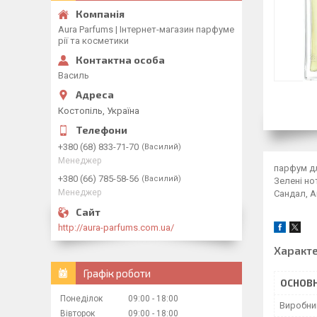
Aura Parfums | Інтернет-магазин парфуме
рії та косметики
Василь
Костопіль, Україна
+380 (68) 833-71-70
Василий
Менеджер
парфум дл
+380 (66) 785-58-56
Василий
Зелені но
Менеджер
Сандал, А
http://aura-parfums.com.ua/
Характ
Графік роботи
ОСНОВН
Понеділок
09:00
18:00
Виробни
Вівторок
09:00
18:00