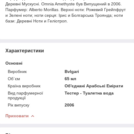
Деревні Мускусні. Omnia Amethyste був Випущений в 2006.
Парфумер: Alberto Morillas. Верхні ноти: Рожевий Грейпфрут
и Зелені ноти; ноти серця: Ірис и Болгарська Троянда; ноти
бази: Деревні Ноти и Геліотроп.
Характеристики
Основні
Виробник
Bvlgari
Об`єм
65 мл
Країна виробник
Об'єднані Арабські Емірати
Вид парфумерної
Тестер - Туалетна вода
продукції
Рік випуску
2006
Приховати