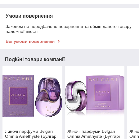
Умови повернення
Законом не передбачено повернення та обмін даного товару
належної якості
Всі умови повернення
Подібні товари компанії
Жіночі парфуми Bvlgari
Жіночі парфуми Bvlgari
Жіно
Omnia Amethyste (Булгарі
Omnia Amethyste (Булгарі
Omni