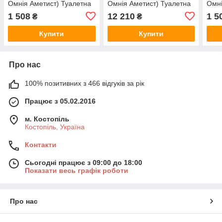
Омнія Аметист) Туалетна
Омнія Аметист) Туалетна
Омні
вода 100 ml/мл
вода 65 ml/мл
Туал
1 508
12 210
1 5
₴
₴
Купити
Купити
Про нас
100% позитивних з 466 відгуків за рік
Працює з 05.02.2016
м. Костопіль
Костопіль, Україна
Контакти
Сьогодні працює з 09:00 до 18:00
Показати весь графік роботи
Про нас