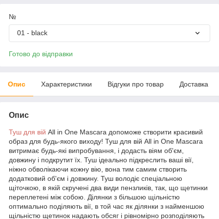
№
01 - black
Готово до відправки
Опис
Характеристики
Відгуки про товар
Доставка
Опис
Туш для вій
All in One Mascara допоможе створити красивий
образ для будь-якого виходу! Туш для вій All in One Mascara
витримає будь-які випробування, і додасть віям об'єм,
довжину і подкрутит їх. Туш ідеально підкреслить ваші вії,
ніжно обволікаючи кожну вію, вона тим самим створить
додатковий об'єм і довжину. Туш володіє спеціальною
щіточкою, в якій скручені два види пензликів, так, що щетинки
переплетені між собою. Ділянки з більшою щільністю
оптимально поділяють вії, в той час як ділянки з найменшою
щільністю щетинок надають обсяг і рівномірно розподіляють