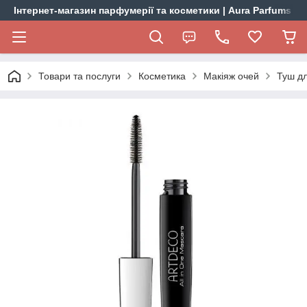
Інтернет-магазин парфумерії та косметики | Aura Parfums
Товари та послуги
Косметика
Макіяж очей
Туш дл