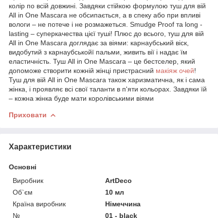
колір по всій довжині. Завдяки стійкою формулою туш для вій
All in One Mascara не обсипається, а в спеку або при впливі
вологи – не потече і не розмажеться. Smudge Proof та long -
lasting – суперкачества цієї туші! Плюс до всього, туш для вій
All in One Mascara доглядає за віями: карнаубський віск,
видобутий з карнаубськойї пальми, живить вії і надає їм
еластичність. Туш All in One Mascara – це бестселер, який
допоможе створити кожній жінці пристрасний
макіяж очей
!
Туш для вій All in One Mascara також харизматична, як і сама
жінка, і проявляє всі свої таланти в п'яти кольорах. Завдяки їй
– кожна жінка буде мати королівськими віями
Приховати
Характеристики
Основні
Виробник
ArtDeco
Об`єм
10 мл
Країна виробник
Німеччина
№
01 - black