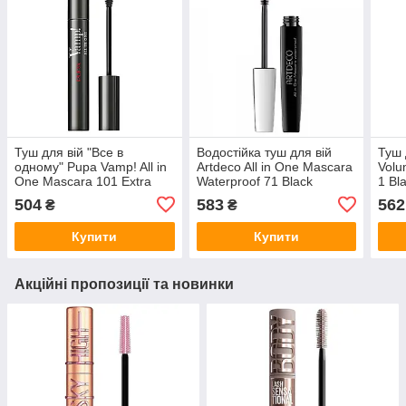
Туш для вій "Все в
Водостійка туш для вій
Туш 
одному" Pupa Vamp! All in
Artdeco All in One Mascara
Volu
One Mascara 101 Extra
Waterproof 71 Black
1 Bl
Black
504
583
562
₴
₴
Купити
Купити
Акційні пропозиції та новинки