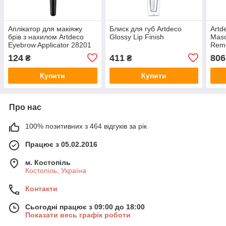
Аплікатор для макіяжу
Блиск для губ Artdeco
Artd
брів з нахилом Artdeco
Glossy Lip Finish
Masc
Eyebrow Applicator 28201
Remo
+ за
124
411
806
₴
₴
40 м
Купити
Купити
Про нас
100% позитивних з 464 відгуків за рік
Працює з 05.02.2016
м. Костопіль
Костопіль, Україна
Контакти
Сьогодні працює з 09:00 до 18:00
Показати весь графік роботи