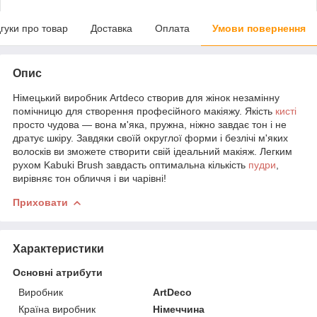
дгуки про товар
Доставка
Оплата
Умови повернення
Опис
Німецький виробник Artdeco створив для жінок незамінну
помічницю для створення професійного макіяжу. Якість
кисті
просто чудова — вона м'яка, пружна, ніжно завдає тон і не
дратує шкіру. Завдяки своїй округлої форми і безлічі м'яких
волосків ви зможете створити свій ідеальний макіяж. Легким
рухом Kabuki Brush завдасть оптимальна кількість
пудри
,
вирівняє тон обличчя і ви чарівні!
Приховати
Характеристики
Основні атрибути
Виробник
ArtDeco
Країна виробник
Німеччина