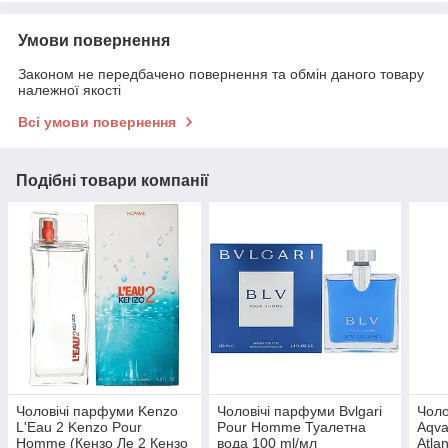
Умови повернення
Законом не передбачено повернення та обмін даного товару
належної якості
Всі умови повернення
Подібні товари компанії
Чоловічі парфуми Kenzo
Чоловічі парфуми Bvlgari
Чоло
L'Eau 2 Kenzo Pour
Pour Homme Туалетна
Aqv
Homme (Кензо Ле 2 Кензо
вода 100 ml/мл
Atla