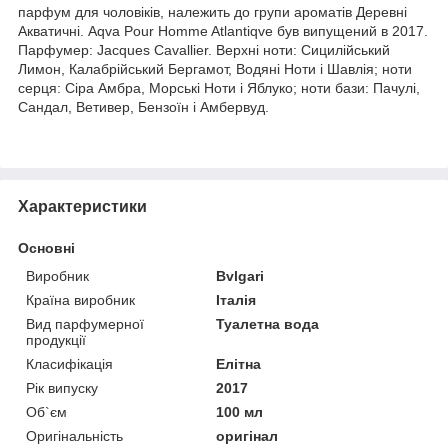
парфум для чоловіків, належить до групи ароматів Деревні
Акватичні. Aqva Pour Homme Atlantiqve був випущений в 2017.
Парфумер: Jacques Cavallier. Верхні ноти: Сицилійський
Лимон, Калабрійський Бергамот, Водяні Ноти і Шавлія; ноти
серця: Сіра Амбра, Морські Ноти і Яблуко; ноти бази: Пачулі,
Сандал, Ветивер, Бензоїн і Амбервуд.
Характеристики
Основні
Виробник
Bvlgari
Країна виробник
Італія
Вид парфумерної
Туалетна вода
продукції
Класифікація
Елітна
Рік випуску
2017
Об`єм
100 мл
Оригінальність
оригінал