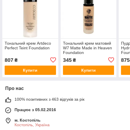
Тональний крем Artdeco
Тональний крем матовий
Пудр
Perfect Teint Foundation
W7 Matte Made in Heaven
Hydr
Foundation
Foun
807
345
875
₴
₴
Купити
Купити
Про нас
100% позитивних з 463 відгуків за рік
Працює з 05.02.2016
м. Костопіль
Костопіль, Україна