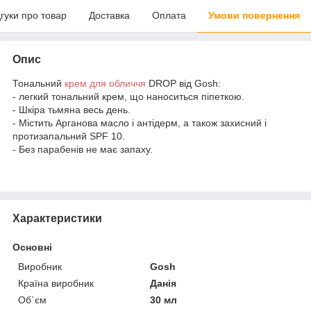
дгуки про товар
Доставка
Оплата
Умови повернення
Опис
Тональний
крем для обличчя
DROP від Gosh:
- легкий тональний крем, що наноситься піпеткою.
- Шкіра тьмяна весь день.
- Містить Арганова масло і антідерм, а також захисний і
протизапальний SPF 10.
- Без парабенів не має запаху.
Характеристики
Основні
Виробник
Gosh
Країна виробник
Данія
Об`єм
30 мл