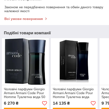
Законом не передбачено повернення та обмін даного товару
належної якості
Всі умови повернення
Подібні товари компанії
Чоловічі парфуми Giorgio
Чоловічі парфуми Giorgio
Чоло
Armani Armani Code Pour
Armani Armani Code Pour
Arma
Homme Туалетна вода 50
Homme Туалетна вода
Spec
ml/мл
200 ml/мл
вода
6 270
14 135
9 7
₴
₴