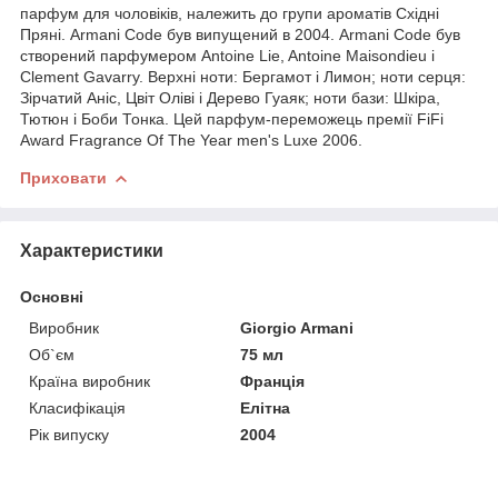
парфум для чоловіків, належить до групи ароматів Східні
Пряні. Armani Code був випущений в 2004. Armani Code був
створений парфумером Antoine Lie, Antoine Maisondieu і
Clement Gavarry. Верхні ноти: Бергамот і Лимон; ноти серця:
Зірчатий Аніс, Цвіт Оліві і Дерево Гуаяк; ноти бази: Шкіра,
Тютюн і Боби Тонка. Цей парфум-переможець премії FiFi
Award Fragrance Of The Year men's Luxe 2006.
Приховати
Характеристики
Основні
Виробник
Giorgio Armani
Об`єм
75 мл
Країна виробник
Франція
Класифікація
Елітна
Рік випуску
2004