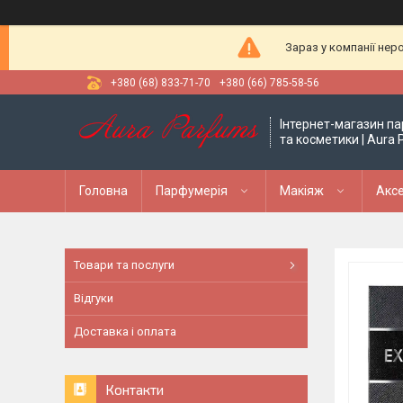
Зараз у компанії нер
+380 (68) 833-71-70
+380 (66) 785-58-56
Інтернет-магазин па
та косметики | Aura
Головна
Парфумерія
Макіяж
Аксе
Товари та послуги
Відгуки
Доставка і оплата
Контакти