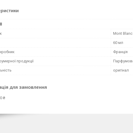
еристики
І
к
Mont Blanc
60 мл
виробник
Франція
фумерної продукції
Парфумов
ьність
оригінал
ація для замовлення
0 ₴