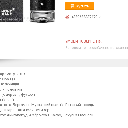
Купити
+380688337170
Законом не передбачено поверненн
аромату: 2019
: Франція
в: Франція
для чоловіків
ту: деревні, фужерні
ція: елітна
 нота: Бергамот, Мускатний шавлія, Рожевий перець
я: Шкіра, Таітянскій ветивер
ота: Акигалавуд, Амброксан, Какао, Пачулі з Індонезії