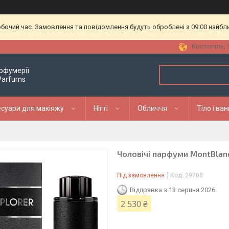
обочий час. Замовлення та повідомлення будуть оброблені з 09:00 найбл
Костопіль, 
рфумерії
 Parfums
суари для макіяжу
Нігті
Обличчя
Тіло і ва
Чоловічі парфуми MontBlan
Під замовлення
Код:
29708
Відправка з 13 серпня 2026
2 530 ₴