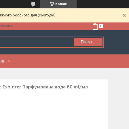
Кошик
ижчого робочого дня (сьогодні).
Україна
Пошук...
нна
c Explorer Парфумована вода 60 ml/мл