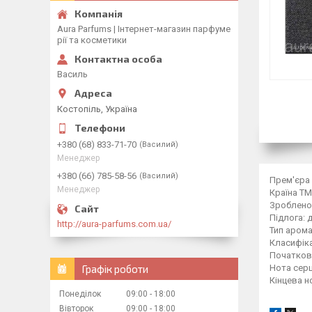
Aura Parfums | Інтернет-магазин парфуме
рії та косметики
Василь
Костопіль, Україна
+380 (68) 833-71-70
Василий
Менеджер
+380 (66) 785-58-56
Василий
Прем'єра 
Менеджер
Країна ТМ
Зроблено 
Підлога: 
http://aura-parfums.com.ua/
Тип арома
Класифіка
Початкова
Графік роботи
Нота серц
Кінцева н
Понеділок
09:00
18:00
Вівторок
09:00
18:00