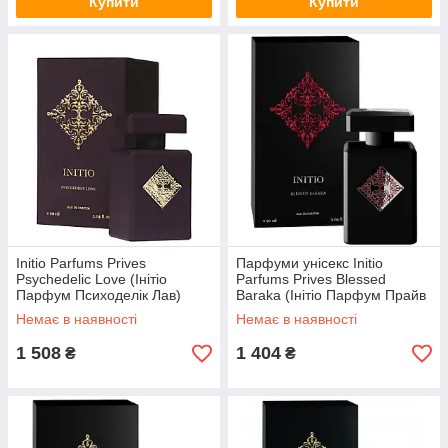
Купити
Купити
Initio Parfums Prives
Парфуми унісекс Initio
Psychedelic Love (Інітіо
Parfums Prives Blessed
Парфум Психоделік Лав)
Baraka (Інітіо Парфум Прайв
Парфумована вода 90 ml/мл
Барака) 90 ml/мл
Немає в наявності
Немає в наявності
1 508
1 404
₴
₴