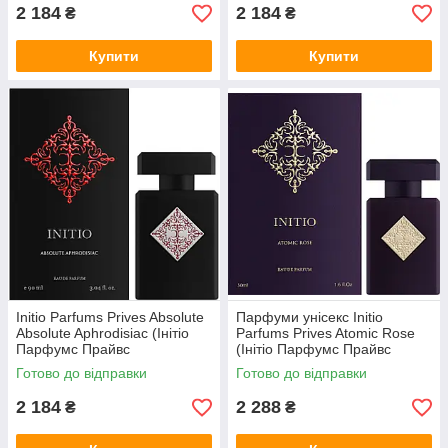
2 184
2 184
₴
₴
Купити
Купити
Initio Parfums Prives Absolute
Парфуми унісекс Initio
Absolute Aphrodisiac (Інітіо
Parfums Prives Atomic Rose
Парфумс Прайвс
(Інітіо Парфумс Прайвс
Афродизіак) Парфумована
Атомік Роуз) 90 ml/мл
Готово до відправки
Готово до відправки
вода 90 ml/мл
2 184
2 288
₴
₴