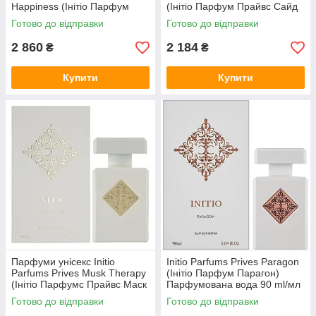
Happiness (Інітіо Парфум
(Інітіо Парфум Прайвс Сайд
Прайвс Уд Фо Хепіненес) 90
Ефект) 90 ml/мл
Готово до відправки
Готово до відправки
ml/мл
2 860
2 184
₴
₴
Купити
Купити
Парфуми унісекс Initio
Initio Parfums Prives Paragon
Parfums Prives Musk Therapy
(Інітіо Парфум Парагон)
(Інітіо Парфумс Прайвс Маск
Парфумована вода 90 ml/мл
Терапі) 90 ml/мл
Готово до відправки
Готово до відправки