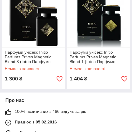
Парфуми унісекс Initio
Парфуми унісекс Initio
Parfums Prives Magnetic
Parfums Prives Magnetic
Blend 8 (Інітіо Парфумс
Blend 1 (Інітіо Парфумс
Прайвс Магнетик Бленд 8) 90
Прайвс Магнетик Бленд 1) 90
Немає в наявності
Немає в наявності
ml/мл
ml/мл
1 300
1 404
₴
₴
Про нас
100% позитивних з 466 відгуків за рік
Працює з 05.02.2016