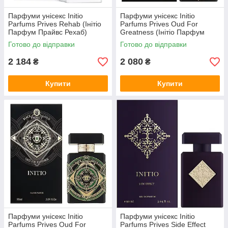
Парфуми унісекс Initio
Парфуми унісекс Initio
Parfums Prives Rehab (Інітіо
Parfums Prives Oud For
Парфум Прайвс Рехаб)
Greatness (Інітіо Парфум
Парфумована вода 90 ml/мл
Прайвс Уд Фо Грейтнес) 90
Готово до відправки
Готово до відправки
ml/мл
2 184
2 080
₴
₴
Купити
Купити
Парфуми унісекс Initio
Парфуми унісекс Initio
Parfums Prives Oud For
Parfums Prives Side Effect