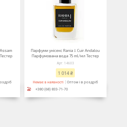
d Assam
Парфуми унісекс Rania J. Cuir Andalou
 Тестер
Парфумована вода 75 ml/мл Тестер
14603
1 014 ₴
роздріб
Оптом і в роздріб
Немає в наявності
+380 (68) 833-71-70