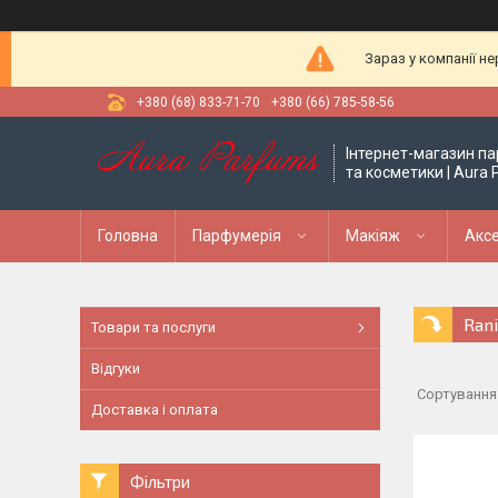
Зараз у компанії н
+380 (68) 833-71-70
+380 (66) 785-58-56
Інтернет-магазин па
та косметики | Aura
Головна
Парфумерія
Макіяж
Аксе
Rani
Товари та послуги
Відгуки
Доставка і оплата
Фільтри