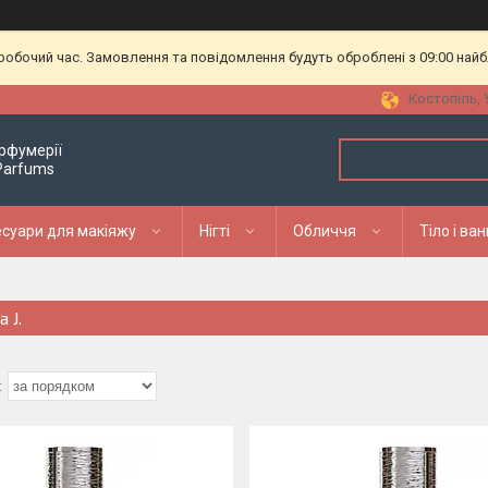
еробочий час. Замовлення та повідомлення будуть оброблені з 09:00 найб
Костопіль, 
рфумерії
 Parfums
суари для макіяжу
Нігті
Обличчя
Тіло і ва
a J.