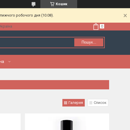
Кошик
лижчого робочого дня (10.08).
Україна
Пошук...
нна
Галерея
Список