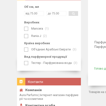
Об`єм, мл
Виробник
Mancera
1
Rania J
2
Парфуми
Країна виробник
Парфум
Об'єднані Арабські Емірати
3
Вид парфумерної продукції
Тестер - Парфумована вода
3
Готово д
Контакти
Aura Parfums | Інтернет-магазин парфуме
рії та косметики