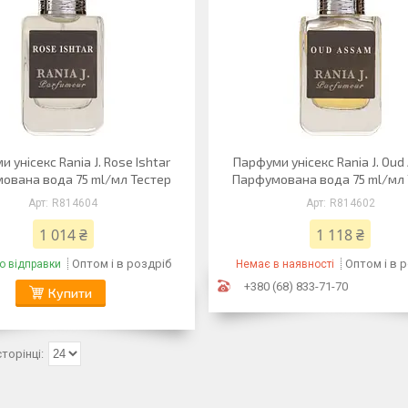
 унісекс Rania J. Rose Ishtar
Парфуми унісекс Rania J. Ou
ована вода 75 ml/мл Тестер
Парфумована вода 75 ml/мл
R814604
R814602
1 014 ₴
1 118 ₴
Оптом і в роздріб
Оптом і в 
о відправки
Немає в наявності
+380 (68) 833-71-70
Купити