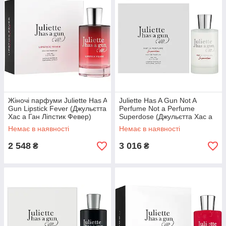
Жіночі парфуми Juliette Has A
Juliette Has A Gun Not A
Gun Lipstick Fever (Джульєтта
Perfume Not a Perfume
Хас а Ган Ліпстик Февер)
Superdose (Джульєтта Хас а
Парфумована вода 100 ml/
Ган Нот е Парфум Супердоз)
Немає в наявності
Немає в наявності
мл
100 ml/мл
2 548
3 016
₴
₴