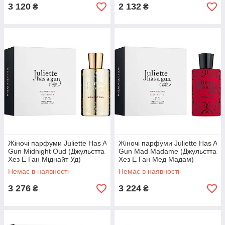
3 120
2 132
₴
₴
Жіночі парфуми Juliette Has A
Жіночі парфуми Juliette Has A
Gun Midnight Oud (Джульєтта
Gun Mad Madame (Джульєтта
Хез Е Ган Міднайт Уд)
Хез Е Ган Мед Мадам)
Парфумована вода 100 ml/
Парфумована вода 100 ml/
Немає в наявності
Немає в наявності
мл
мл
3 276
3 224
₴
₴