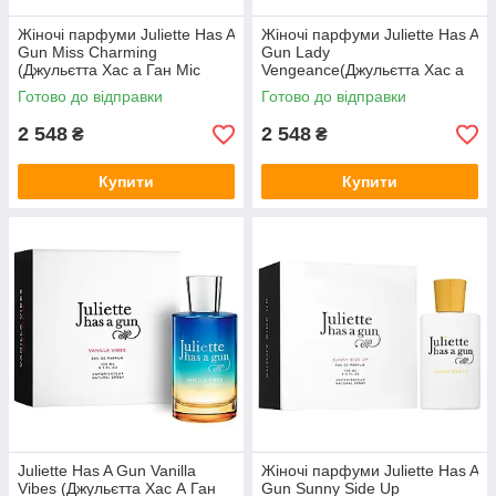
Жіночі парфуми Juliette Has A
Жіночі парфуми Juliette Has A
Gun Miss Charming
Gun Lady
(Джульєтта Хас а Ган Міс
Vengeance(Джульєтта Хас а
Чармінг) Парфумована вода
Ган Леді Венгенс) 100 ml/мл
Готово до відправки
Готово до відправки
100 ml/мл
2 548
2 548
₴
₴
Купити
Купити
Juliette Has A Gun Vanilla
Жіночі парфуми Juliette Has A
Vibes (Джульєтта Хас А Ган
Gun Sunny Side Up