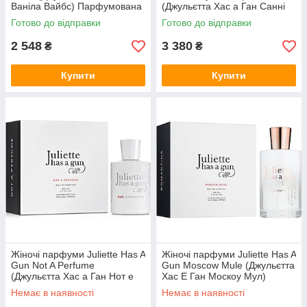
Ваніла Вайбс) Парфумована
(Джульєтта Хас а Ган Санні
вода 100 ml/мл
Сайд Ап) Парфумована вода
Готово до відправки
Готово до відправки
100 ml/мл
2 548
3 380
₴
₴
Купити
Купити
Жіночі парфуми Juliette Has A
Жіночі парфуми Juliette Has A
Gun Not A Perfume
Gun Moscow Mule (Джульєтта
(Джульєтта Хас а Ган Нот е
Хас Е Ган Москоу Мул)
Парфум) 100 ml/мл
Парфумована вода 100 ml/
Немає в наявності
Немає в наявності
мл