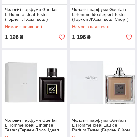
Чоловічі парфуми Guerlain
Чоловічі парфуми Guerlain
L`Homme Ideal Tester
L’Homme Ideal Sport Tester
(Герлен Л Хом Ідеал)
(Герлен Л’Хом Ідеал Спорт)
Туалетна вода 100 ml/мл
Туалетна вода 100 ml/мл
Немає в наявності
Немає в наявності
Тестер
Тестер
1 196
1 196
₴
₴
Чоловічі парфуми Guerlain
Чоловічі парфуми Guerlain
L'Homme Ideal L'Intense
L`Homme Ideal Eau de
Tester (Герлен Л хом Ідеал
Parfum Tester (Герлен Л Хом
Інтенс) Парфумована вода
Ідеал) 100 ml/мл Тестер