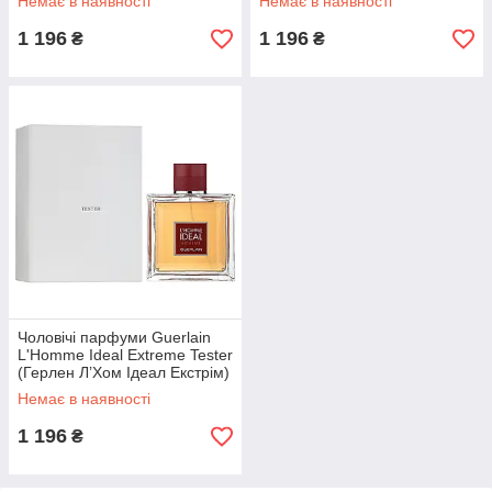
Немає в наявності
Немає в наявності
100 ml/мл Тестер
1 196
1 196
₴
₴
Чоловічі парфуми Guerlain
L'Homme Ideal Extreme Tester
(Герлен Л’Хом Ідеал Екстрім)
Парфумована вода 100 ml/
Немає в наявності
мл Тестер
1 196
₴