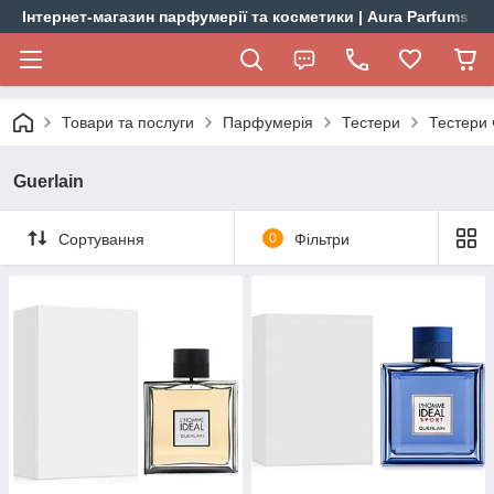
Інтернет-магазин парфумерії та косметики | Aura Parfums
Товари та послуги
Парфумерія
Тестери
Тестери 
Guerlain
Сортування
0
Фільтри