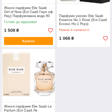
Жіночі парфуми Elie Saab
Girl of Now (Елі Сааб Герл оф
Нау) Парфумована вода 90
Парфуми унісекс Elie Saab
ml/мл
Essence No.1 Rose (Елі Сааб
Готово до відправки
Ессенс Но.1 Роуз)
Парфумована вода 100 ml/
1 508
Немає в наявності
₴
мл
1 066
₴
Купити
Жіночі парфуми Elie Saab Le
Parfum (Елі Сааб Ле