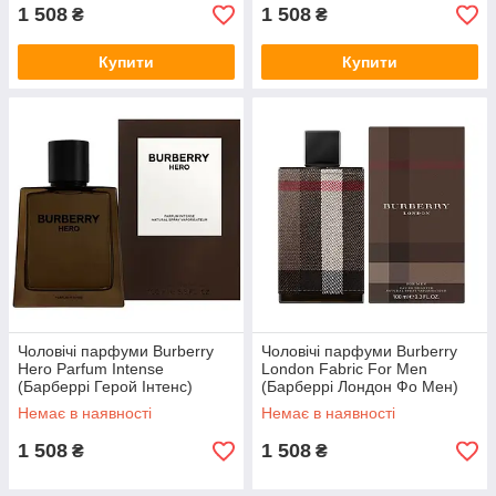
1 508
1 508
₴
₴
Купити
Купити
Чоловічі парфуми Burberry
Чоловічі парфуми Burberry
Hero Parfum Intense
London Fabric For Men
(Барберрі Герой Інтенс)
(Барберрі Лондон Фо Мен)
Парфуми 100 ml/мл
Туалетна вода 100 ml/мл
Немає в наявності
Немає в наявності
1 508
1 508
₴
₴