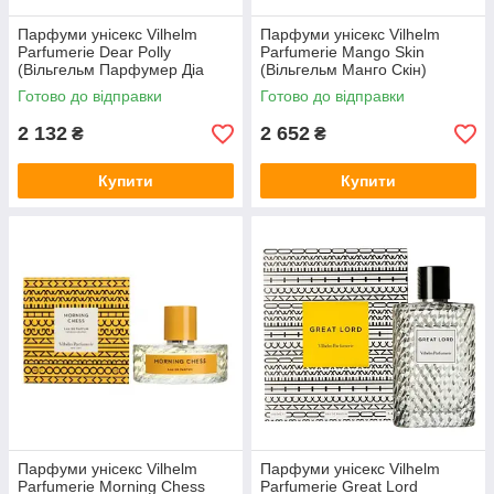
Парфуми унісекс Vilhelm
Парфуми унісекс Vilhelm
Parfumerie Dear Polly
Parfumerie Mango Skin
(Вільгельм Парфумер Діа
(Вільгельм Манго Скін)
Поллі) Парфумована вода
Парфумована вода 100 ml/
Готово до відправки
Готово до відправки
100 ml/мл
мл
2 132
2 652
₴
₴
Купити
Купити
Парфуми унісекс Vilhelm
Парфуми унісекс Vilhelm
Parfumerie Morning Chess
Parfumerie Great Lord