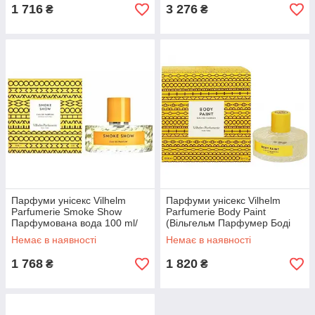
1 716
3 276
₴
₴
Парфуми унісекс Vilhelm
Парфуми унісекс Vilhelm
Parfumerie Smoke Show
Parfumerie Body Paint
Парфумована вода 100 ml/
(Вільгельм Парфумер Боді
мл
Пейнт) 100 ml/мл
Немає в наявності
Немає в наявності
1 768
1 820
₴
₴