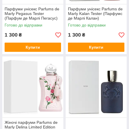
Парфуми унісекс Parfums de
Парфуми унісекс Parfums de
Marly Pegasus Tester
Marly Kalan Tester (Парфумс
(Парфум де Марлі Пегасус)
де Марлі Калан)
125 ml/мл Тестер
Парфумована вода 125 ml/
Готово до відправки
Готово до відправки
мл Тестер
1 300
1 300
₴
₴
Купити
Купити
Жіночі парфуми Parfums de
Marly Delina Limited Edition