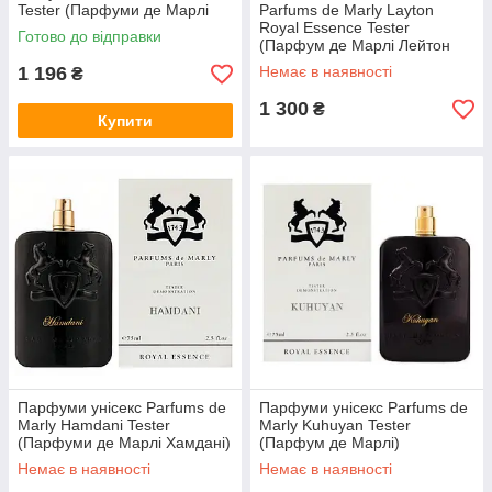
Tester (Парфуми де Марлі
Parfums de Marly Layton
Деліна Лімітед Едішн) 75 ml/
Royal Essence Tester
Готово до відправки
мл Тестер
(Парфум де Марлі Лейтон
Роял Ессенс) 125 ml/мл
1 196
Немає в наявності
₴
Тестер
1 300
₴
Купити
Парфуми унісекс Parfums de
Парфуми унісекс Parfums de
Marly Hamdani Tester
Marly Kuhuyan Tester
(Парфуми де Марлі Хамдані)
(Парфум де Марлі)
Парфумована вода 125 ml/
Парфумована вода 125 ml/
Немає в наявності
Немає в наявності
мл Тестер
мл Тестер