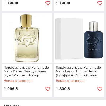
1 196
1 196
₴
₴
Парфуми унісекс Parfums de
Парфуми унісекс Parfums de
Marly Darley Парфумована
Marly Layton Exclusif Tester
вода 125 ml/мл Тестер
(Парфум де Марлі Лейтон
Ексклюзив) Парфумована
Немає в наявності
Немає в наявності
вода 125 ml/мл Тестер
1 066
1 300
₴
₴