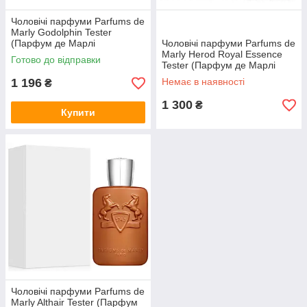
Чоловічі парфуми Parfums de
Marly Godolphin Tester
(Парфум де Марлі
Чоловічі парфуми Parfums de
Годольфин) Парфумована
Marly Herod Royal Essence
Готово до відправки
вода 125 ml/мл Тестер
Tester (Парфум де Марлі
Херод) 125 ml/мл Тестер
1 196
Немає в наявності
₴
1 300
₴
Купити
Чоловічі парфуми Parfums de
Marly Althair Tester (Парфум