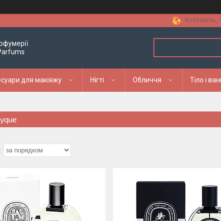
Костопіль, 
рфумерії
 Parfums
суари для макіяжу
Нігті
Обличчя
Тіло і ва
tyque