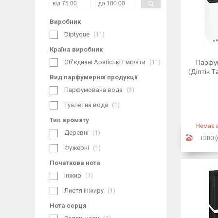
Виробник
Diptyque
11
Країна виробник
Парфум
Об'єднані Арабські Емірати
11
(Діптік 
Вид парфумерної продукції
Парфумована вода
3
Туалетна вода
1
Тип аромату
Немає в
Деревні
1
+380 (
Фужерні
1
Початкова нота
Інжир
1
Листя інжиру
1
Нота серця