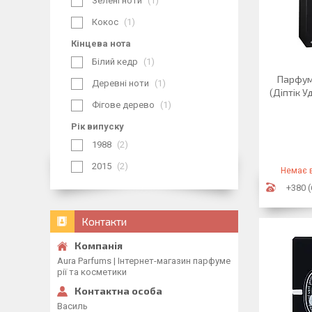
Зелені ноти
1
Кокос
1
Кінцева нота
Білий кедр
1
Парфуми
Деревні ноти
1
(Діптік 
Фігове дерево
1
Рік випуску
1988
2
2015
2
Немає в
+380 (
Контакти
Aura Parfums | Інтернет-магазин парфуме
рії та косметики
Василь