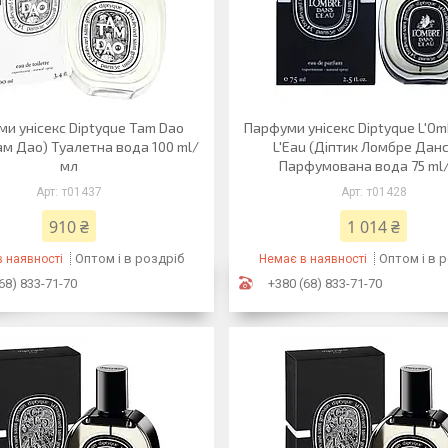
и унісекс Diptyque Tam Dao
Парфуми унісекс Diptyque L'Om
Там Дао) Туалетна вода 100 ml/
L'Eau (Діптик Ломбре Данс
мл
Парфумована вода 75 ml
т01437
т01428
910 ₴
1 014 ₴
Оптом і в роздріб
Оптом і в 
 наявності
Немає в наявності
68) 833-71-70
+380 (68) 833-71-70