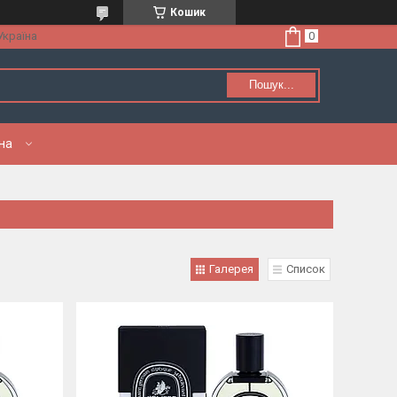
Кошик
Україна
Пошук...
нна
Галерея
Список