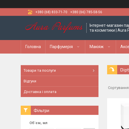
+380 (68) 833-71-70
+380 (66) 785-58-56
Інтернет-магазин па
та косметики | Aura
Головна
Парфумерія
Макіяж
Аксе
Dip
Товари та послуги
Відгуки
Доставка і оплата
Фільтри
Об`єм, мл