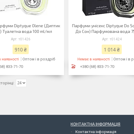
арфуми Diptyque Olene (Диптик
Парфуми унісекс Diptyque Do So
) Туалетна вода 100 ml/мл
До Сон) Парфумована вода 7
т01426
т01424
910 ₴
1 014 ₴
Оптом і в роздріб
Оптом і в 
 наявності
Немає в наявності
68) 833-71-70
+380 (68) 833-71-70
КОНТАКТНА ІНФОРМАЦІЯ
Контактна інформація