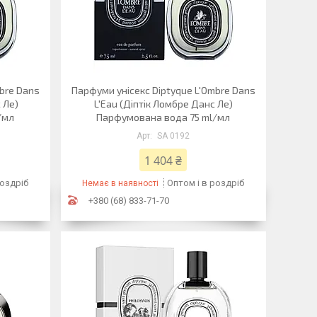
bre Dans
Парфуми унісекс Diptyque L'Ombre Dans
 Ле)
L'Eau (Діптік Ломбре Данс Ле)
/мл
Парфумована вода 75 ml/мл
SA 0192
1 404 ₴
роздріб
Оптом і в роздріб
Немає в наявності
+380 (68) 833-71-70