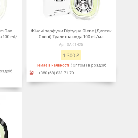
am Dao
Жіночі парфуми Diptyque Olene (Диптик
а 100 ml/
Олені) Туалетна вода 100 ml/мл
SA 01425
1 300 ₴
Оптом і в роздріб
Немає в наявності
роздріб
+380 (68) 833-71-70