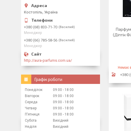
Костопіль, Україна
+380 (68) 833-71-70
Василий
Парфуми
Менеджер
(Діптік Ф
+380 (66) 785-58-56
Василий
Менеджер
http://aura-parfums.com.ua/
Немає в
+380 (
Графік роботи
Понеділок
09:00
18:00
Вівторок
09:00
18:00
Середа
09:00
18:00
Четвер
09:00
18:00
Пʼятниця
09:00
18:00
Субота
Вихідний
Неділя
Вихідний