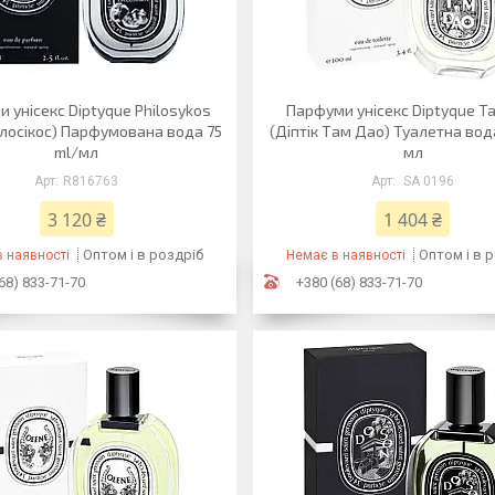
 унісекс Diptyque Philosykos
Парфуми унісекс Diptyque T
ілосікос) Парфумована вода 75
(Діптік Там Дао) Туалетна вод
ml/мл
мл
R816763
SA 0196
3 120 ₴
1 404 ₴
Оптом і в роздріб
Оптом і в 
 наявності
Немає в наявності
68) 833-71-70
+380 (68) 833-71-70