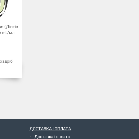
n (Діптік
5 ml/мл
роздріб
ДОСТАВКА І ОПЛАТА
Доставка і оплата