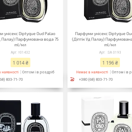
 унісекс Diptyque Oud Palao
Парфуми унісекс Diptyque Ou
Уд Палау) Парфумована вода 75
(Діптік Уд Палау) Парфумована
ml/мл
ml/мл
т01432
SA 0193
1 014 ₴
1 196 ₴
Оптом і в роздріб
Оптом і в 
 наявності
Немає в наявності
68) 833-71-70
+380 (68) 833-71-70