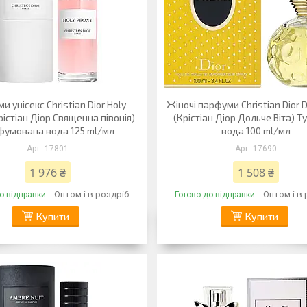
и унісекс Christian Dior Holy
Жіночі парфуми Christian Dior D
рістіан Діор Священна півонія)
(Крістіан Діор Дольче Віта) Т
фумована вода 125 ml/мл
вода 100 ml/мл
17801
17690
1 976 ₴
1 508 ₴
Оптом і в роздріб
Оптом і в
о відправки
Готово до відправки
Купити
Купити