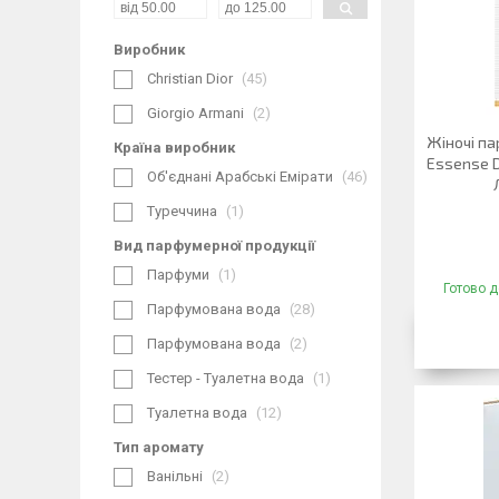
Виробник
Christian Dior
45
Giorgio Armani
2
Жіночі пар
Країна виробник
Essense D
Об'єднані Арабські Емірати
46
Туреччина
1
Вид парфумерної продукції
Парфуми
1
Готово д
Парфумована вода
28
Парфумована вода
2
Тестер - Туалетна вода
1
Туалетна вода
12
Тип аромату
Ванільні
2