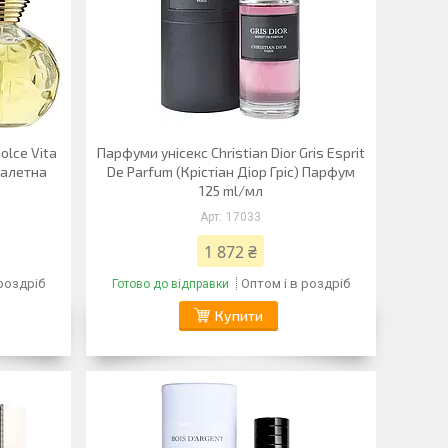
olce Vita
Парфуми унісекс Christian Dior Gris Esprit
уалетна
De Parfum (Крістіан Діор Гріс) Парфум
125 ml/мл
17033
1 872 ₴
 роздріб
Оптом і в роздріб
Готово до відправки
Купити