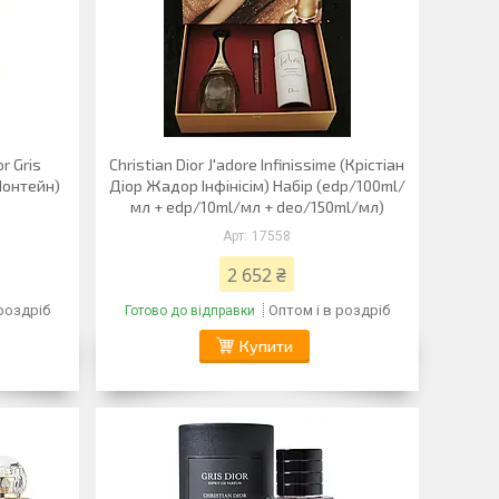
r Gris
Christian Dior J'adore Infinissime (Крістіан
 Монтейн)
Діор Жадор Інфінісім) Набір (edp/100ml/
мл + edp/10ml/мл + deo/150ml/мл)
17558
2 652 ₴
 роздріб
Оптом і в роздріб
Готово до відправки
Купити