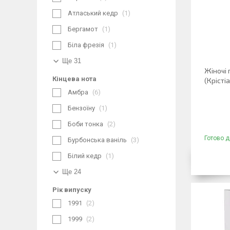
Атласький кедр
1
Бергамот
1
Біла фрезія
1
Ще 31
Жіночі 
Кінцева нота
(Крісті
Амбра
6
Бензоїну
1
Боби тонка
2
Готово д
Бурбонська ваніль
3
Білий кедр
1
Ще 24
Рік випуску
1991
2
1999
2