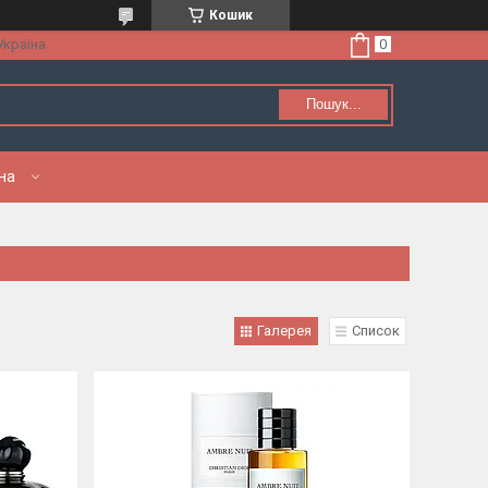
Кошик
Україна
Пошук...
нна
Галерея
Список