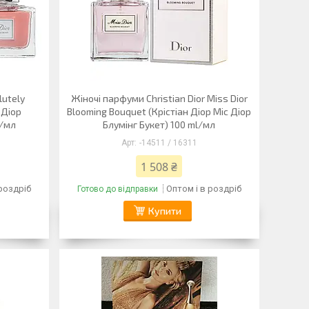
lutely
Жіночі парфуми Christian Dior Miss Dior
 Діор
Blooming Bouquet (Крістіан Діор Міс Діор
l/мл
Блумінг Букет) 100 ml/мл
-14511 / 16311
1 508 ₴
 роздріб
Оптом і в роздріб
Готово до відправки
Купити