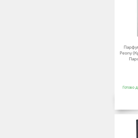
Парфум
Peony (К
Пар
Готово д