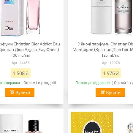
рфуми Christian Dior Addict Eau
Жіночі парфуми Christian Dio
Крістіан Діор Аддікт Еау Фреш)
Montaigne (Крістіан Діор Гріс
100 ml/мл
125 ml/мл
14456
12978
1 508 ₴
1 976 ₴
Оптом і в роздріб
Оптом і в
о відправки
Готово до відправки
Купити
Купити