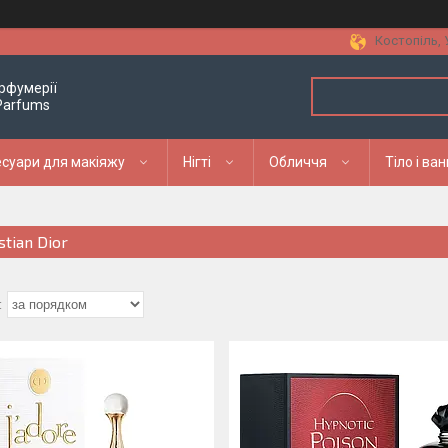
Костопіль, 
рфумерії
 Parfums
суари для макіяжу
Нігті
Обличчя
Тіло і ва
stian Dior