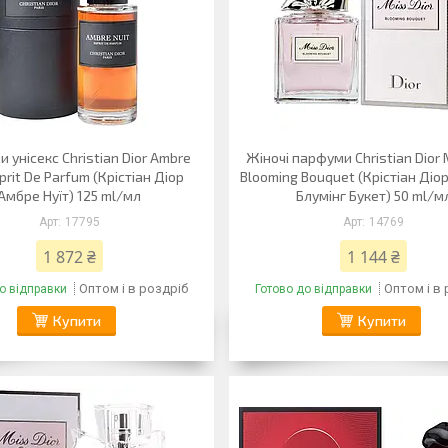
 унісекс Christian Dior Ambre
Жіночі парфуми Christian Dior 
prit De Parfum (Крістіан Діор
Blooming Bouquet (Крістіан Діор
Амбре Нуїт) 125 ml/мл
Блумінг Букет) 50 ml/м
17795
14769
1 872 ₴
1 144 ₴
Оптом і в роздріб
Оптом і в
о відправки
Готово до відправки
Купити
Купити