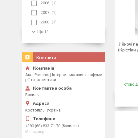
2006
1
2007
1
2008
3
Ще 14
Жіночі па
(Крістіа
Контакти
Aura Parfums | Інтернет-магазин парфуме
рії та косметики
Готово д
Василь
Костопіль, Україна
+380 (68) 833-71-70
Василий
Менеджер