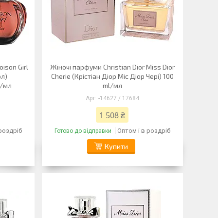
oison Girl
Жіночі парфуми Christian Dior Miss Dior
рл)
Cherie (Крістіан Діор Міс Діор Чері) 100
l/мл
ml/мл
-14627 / 17684
1 508 ₴
 роздріб
Оптом і в роздріб
Готово до відправки
Купити