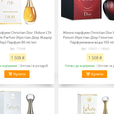
фуми Christian Dior J'Adore L'Or
Жіночі парфуми Christian Dior 
e Parfum (Крістіан Діор Жадор
Poison (Крістіан Діор Гіпнотик
Лор) Парфум 80 ml/мл
Парфумована вода 100 m
17698
-15621 / 14360
1 508 ₴
1 508 ₴
Оптом і в роздріб
Оптом і в
о відправки
Готово до відправки
Купити
Купити