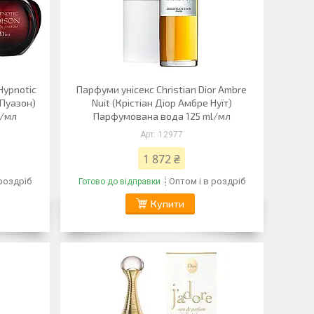
Hypnotic
Парфуми унісекс Christian Dior Ambre
 Пуазон)
Nuit (Крістіан Діор Амбре Нуїт)
l/мл
Парфумована вода 125 ml/мл
12977
1 872 ₴
 роздріб
Оптом і в роздріб
Готово до відправки
Купити