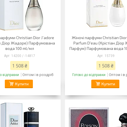
парфуми Christian Dior J`adore
Жіночі парфуми Christian Dior
ан Діор Жадоре) Парфумована
Parfum D'eau (Крістіан Діор
вода 100 ml/мл
Парфум) Парфумована вода 1
14200 / -14817
15739
1 508 ₴
1 508 ₴
Оптом і в роздріб
Оптом і в
о відправки
Готово до відправки
Купити
Купити