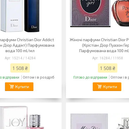
парфуми Christian Dior Addict
Жіночі парфуми Christian Dior P
ан Діор Аддікт) Парфумована
(Крістіан Діор Пуазон Ге
вода 100 ml/мл
Парфумована вода 100 m
15214 / 14284
16284 / 11958
1 508 ₴
1 508 ₴
Оптом і в роздріб
Оптом і в
о відправки
Готово до відправки
Купити
Купити