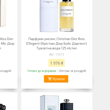
Miss Dior
Парфуми унісекс Christian Dior Bois
 Міс Діор
D'Argent (Крістіан Діор Бойс Даргент)
л
Туалетна вода 125 ml/мл
15373
1 976 ₴
 роздріб
Оптом і в роздріб
Готово до відправки
Купити