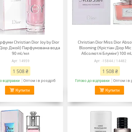
рфуми Christian Dior Joy by Dior
Christian Dior Miss Dior Abso
н Діор Джой) Парфумована вода
Blooming (Крістіан Діор Міс
90 ml/мл
Абсолютлі Блумінг) 100 m
14959
-15844 / 14482
1 508 ₴
1 508 ₴
Оптом і в роздріб
Оптом і в
о відправки
Готово до відправки
Купити
Купити