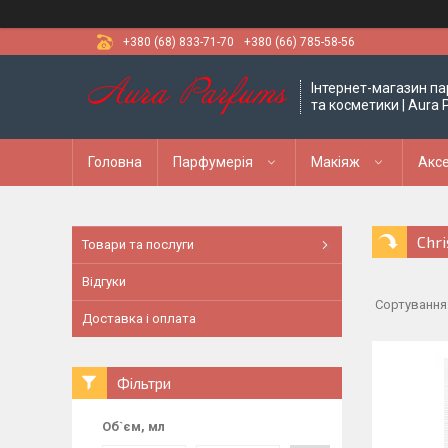
+380 (68) 833-71-70
+380 (66) 785-58-56
Інтернет-магазин па
та косметики | Aura
Головна
Парфумерія
Макіяж
Аксе
Chri
Товари та послуги
Відгуки
Доставка і оплата
Фільтри
Об`єм, мл