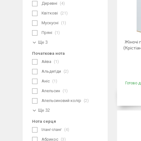
Деревні
4
Квіткові
21
Мускусні
1
Пряні
1
Жіночі 
Ще 3
(Крісті
Початкова нота
Айва
1
Альдегіди
2
Аніс
1
Готово д
Апельсин
1
Апельсиновий колір
2
Ще 32
Нота серця
Іланг-іланг
4
Абрикос
3