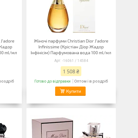
 J'adore
Жіночі парфуми Christian Dior J'adore
 Жадор
Infinissime (Крістіан Діор Жадор
00 ml/мл
Інфінісім) Парфумована вода 100 ml/мл
-16061 / 14584
1 508 ₴
 роздріб
Оптом і в роздріб
Готово до відправки
Купити