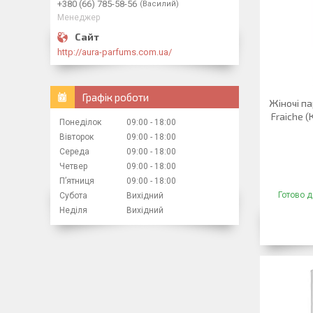
+380 (66) 785-58-56
Василий
Менеджер
http://aura-parfums.com.ua/
Графік роботи
Жіночі па
Fraiche (
Понеділок
09:00
18:00
Вівторок
09:00
18:00
Середа
09:00
18:00
Четвер
09:00
18:00
Пʼятниця
09:00
18:00
Готово д
Субота
Вихідний
Неділя
Вихідний