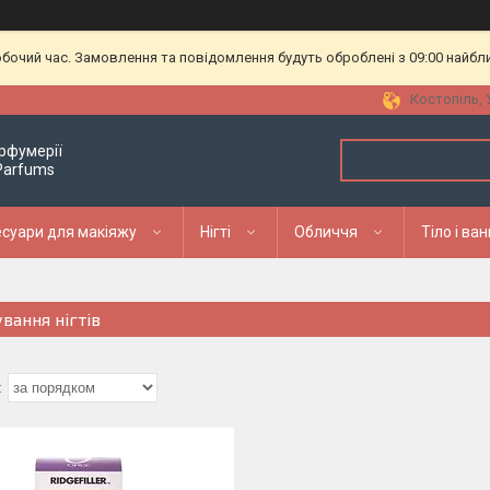
обочий час. Замовлення та повідомлення будуть оброблені з 09:00 найбл
Костопіль, 
рфумерії
 Parfums
суари для макіяжу
Нігті
Обличчя
Тіло і ва
вання нігтів