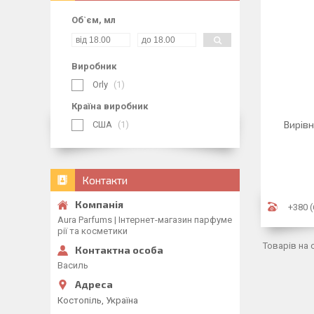
Об`єм, мл
Виробник
Orly
1
Країна виробник
Вирівн
США
1
Контакти
+380 (
Aura Parfums | Інтернет-магазин парфуме
рії та косметики
Василь
Костопіль, Україна