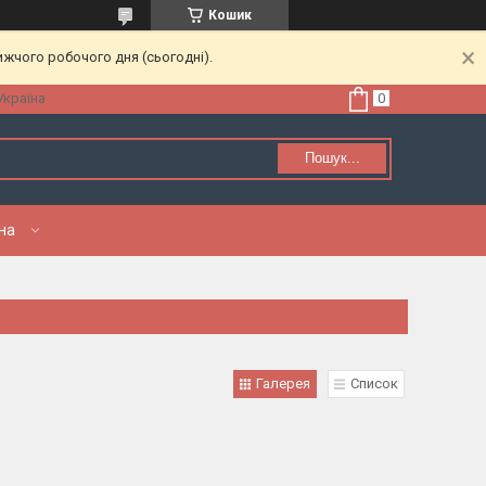
Кошик
ижчого робочого дня (сьогодні).
Україна
Пошук...
нна
Галерея
Список