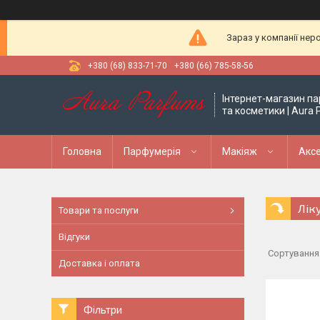
Зараз у компанії нер
+380 (68) 833-71-70
+380 (66) 785-58-56
Інтернет-магазин па
та косметики | Aura
Головна
Парфумерія
Макіяж
Аксе
Ліку
Товари та послуги
Відгуки
Доставка і оплата
Фільтри