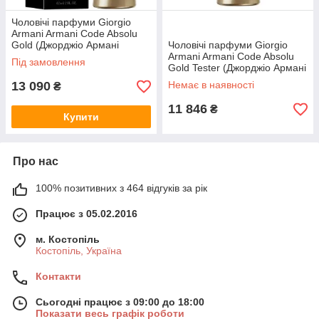
Чоловічі парфуми Giorgio
Armani Armani Code Absolu
Gold (Джорджіо Армані
Чоловічі парфуми Giorgio
Армані Коде Абсолю Голд)
Armani Armani Code Absolu
Під замовлення
Духи 60 ml/мл
Gold Tester (Джорджіо Армані
Армані Коде Абсолю Голд)
13 090
Немає в наявності
₴
Духи 60 ml/мл Тестер
11 846
₴
Купити
Про нас
100% позитивних з 464 відгуків за рік
Працює з 05.02.2016
м. Костопіль
Костопіль, Україна
Контакти
Сьогодні працює з 09:00 до 18:00
Показати весь графік роботи