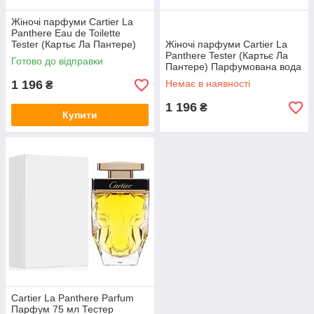
Жіночі парфуми Cartier La
Panthere Eau de Toilette
Tester (Картьє Ла Пантере)
Жіночі парфуми Cartier La
Туалетна вода 75 ml/мл
Panthere Tester (Картьє Ла
Готово до відправки
Тестер
Пантере) Парфумована вода
75 ml/мл Тестер
1 196
Немає в наявності
₴
1 196
₴
Купити
Cartier La Panthere Parfum
Парфум 75 мл Тестер