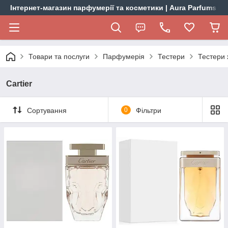
Інтернет-магазин парфумерії та косметики | Aura Parfums
Товари та послуги
Парфумерія
Тестери
Тестери 
Cartier
Сортування
0
Фільтри