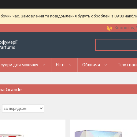
обочий час. Замовлення та повідомлення будуть оброблені з 09:00 найбл
Костопіль, 
рфумерії
 Parfums
суари для макіяжу
Нігті
Обличчя
Тіло і ва
ana Grande