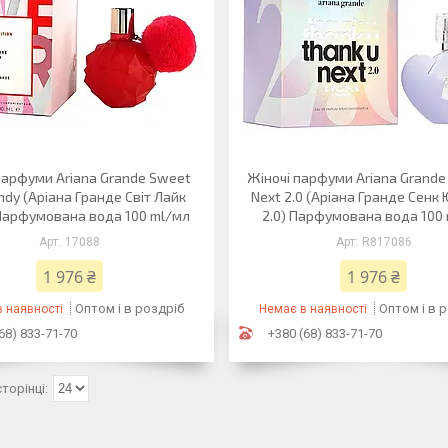
парфуми Ariana Grande Sweet
Жіночі парфуми Ariana Grande
ndy (Аріана Гранде Світ Лайк
Next 2.0 (Аріана Гранде Сенк
Парфумована вода 100 ml/мл
2.0) Парфумована вода 100
17088
R817086
1 976 ₴
1 976 ₴
Оптом і в роздріб
Оптом і в 
 наявності
Немає в наявності
68) 833-71-70
+380 (68) 833-71-70