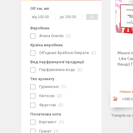
Об`єм, мл
Виробник
Ariana Grande
2
Країна виробник
Жіночі 
Об'єднані Арабські Емірати
2
Like Ca
Вид парфумерної продукції
Кенді) 
Парфумована вода
2
Тип аромату
Гурманські
1
Немає в
Квіткові
2
+380 (
Фруктові
2
Початкова нота
Бергамот
1
Гранат
1