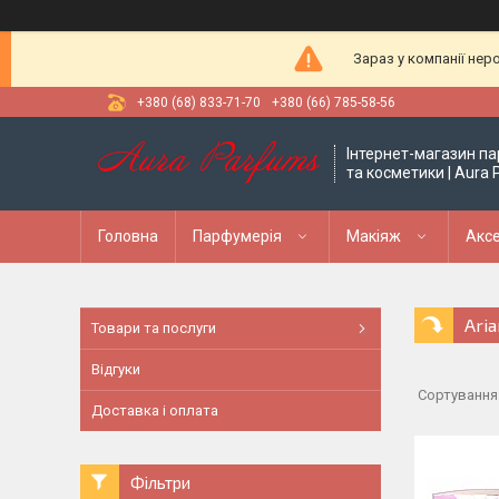
Зараз у компанії нер
+380 (68) 833-71-70
+380 (66) 785-58-56
Інтернет-магазин па
та косметики | Aura
Головна
Парфумерія
Макіяж
Аксе
Ari
Товари та послуги
Відгуки
Доставка і оплата
Фільтри