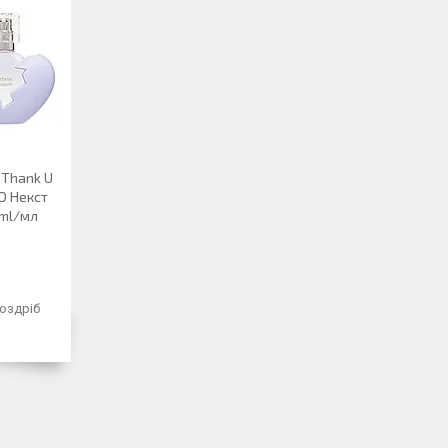
 Thank U
 Ю Некст
 ml/мл
роздріб