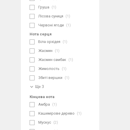
Груша
1
Лісова суниця
1
Червоні ягоди
1
Нота серця
Біла орхідея
1
Жасмин
1
Жасмин самбак
1
Жимолость
1
Збиті вершки
1
Ще 3
Кінцева нота
Амбра
1
Кашемірове дерево
1
Мускус
2