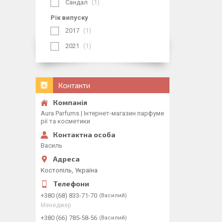
Сандал
1
Рік випуску
2017
1
2021
1
Контакти
Aura Parfums | Інтернет-магазин парфуме
рії та косметики
Василь
Костопіль, Україна
+380 (68) 833-71-70
Василий
Менеджер
+380 (66) 785-58-56
Василий