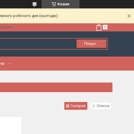
Кошик
ижчого робочого дня (сьогодні).
Україна
Пошук...
нна
Галерея
Список