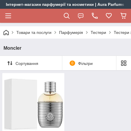
Інтернет-магазин парфумерії та косметики | Aura Parfums
Товари та послуги
Парфумерія
Тестери
Тестери 
Moncler
Сортування
0
Фільтри