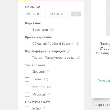
Об`єм, мл
Виробник
Boucheron
2
Країна виробник
Парфум
Об'єднані Арабські Емірати
2
D'isp
Вид парфумерної продукції
Іспахан
Тестер - Парфумована вода
2
Тип аромату
Деревні
1
Зелені
1
Готово д
Квіткові
2
Мускусні
1
Початкова нота
Імбир
1