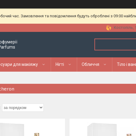
обочий час. Замовлення та повідомлення будуть оброблені з 09:00 найбл
Костопіль, 
рфумерії
 Parfums
суари для макіяжу
Нігті
Обличчя
Тіло і ва
cheron