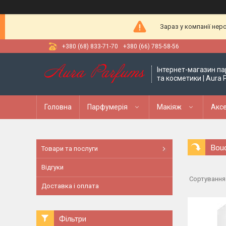
Зараз у компанії нер
+380 (68) 833-71-70
+380 (66) 785-58-56
Інтернет-магазин па
та косметики | Aura
Головна
Парфумерія
Макіяж
Аксе
Bou
Товари та послуги
Відгуки
Доставка і оплата
Фільтри