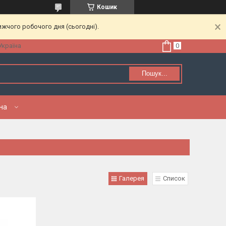
Кошик
ижчого робочого дня (сьогодні).
Україна
Пошук...
нна
Галерея
Список