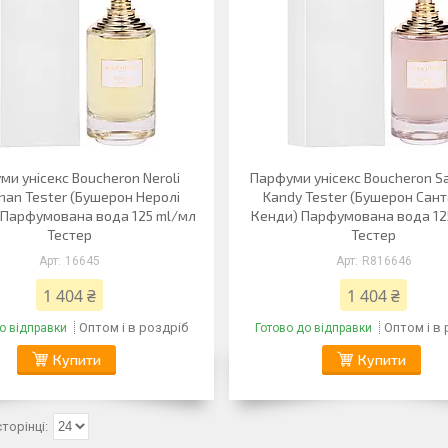
и унісекс Boucheron Neroli
Парфуми унісекс Boucheron S
ahan Tester (Бушерон Неролі
Kandy Tester (Бушерон Сан
) Парфумована вода 125 ml/мл
Кенди) Парфумована вода 12
Тестер
Тестер
16645
R816646
1 404 ₴
1 404 ₴
Оптом і в роздріб
Оптом і в
о відправки
Готово до відправки
Купити
Купити