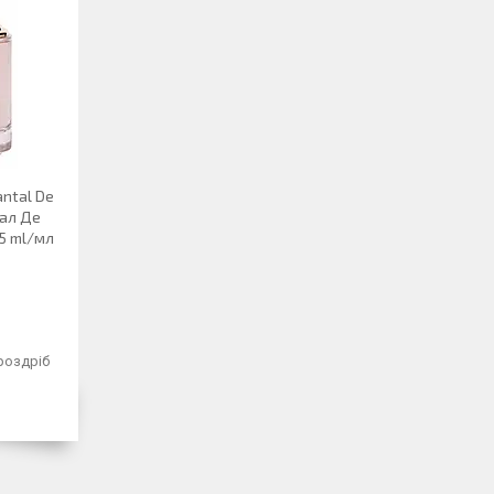
antal De
тал Де
5 ml/мл
 роздріб